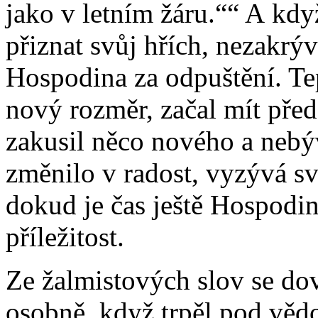
jako v letním žáru.“
A když
přiznat svůj hřích, nezakrýv
Hospodina za odpuštění. Te
nový rozměr, začal mít pře
zakusil něco nového a nebý
změnilo v radost, vyzývá své
dokud je čas ještě Hospodin
příležitost.
Ze žalmistových slov se do
osobně, když trpěl pod vě