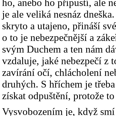
ho, anebo ho připustí, ale n
je ale veliká nesnáz dneška.
skryto a utajeno, přináší sv
o to je nebezpečnější a zák
svým Duchem a ten nám dává
vzdaluje, jaké nebezpečí z 
zavírání očí, chlácholení n
druhých. S hříchem je třeba
získat odpuštění, protože t
Vysvobozením je, když smí 