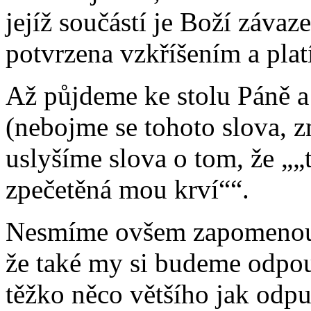
jejíž součástí je Boží závaz
potvrzena vzkříšením a plat
Až půjdeme ke stolu Páně a 
(nebojme se tohoto slova, 
uslyšíme slova o tom, že
„
zpečetěná mou krví“
.
Nesmíme ovšem zapomenout
že také my si budeme odpou
těžko něco většího jak odpu