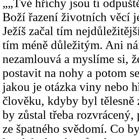
„Tvé hříchy jsou ti odpušt
Boží řazení životních věcí je
Ježíš začal tím nejdůležitě
tím méně důležitým. Ani ná
nezamlouvá a myslíme si, ž
postavit na nohy a potom se
jakou je otázka viny nebo h
člověku, kdyby byl tělesně z
by zůstal třeba rozvrácený,
ze špatného svědomí. Co by