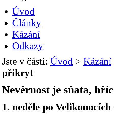
Úvod
Články
Kázání
Odkazy
Jste v části:
Úvod
>
Kázání
přikryt
Nevěrnost je sňata, hříc
1. neděle po Velikonocíc