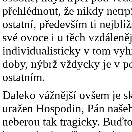
přehlédnout, že nikdy netrpí
ostatní, především ti nejbliž
své ovoce i u těch vzdáleně
individualisticky v tom vy
doby, nýbrž vždycky je v po
ostatním.
Daleko vážnější ovšem je s
uražen Hospodin, Pán našeho
neberou tak tragicky. Buďto