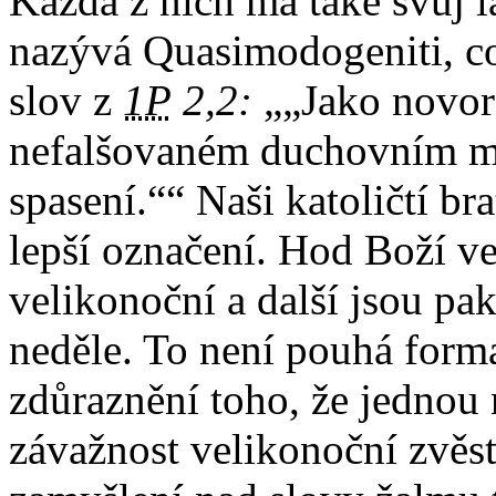
Každá z nich má také svůj l
nazývá Quasimodogeniti, co
slov z
1P
2,2:
„Jako novor
nefalšovaném duchovním mlé
spasení.“
Naši katoličtí bra
lepší označení. Hod Boží vel
velikonoční a další jsou pa
neděle. To není pouhá forma
zdůraznění toho, že jednou
závažnost velikonoční zvěst