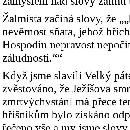
zamyšlení nad slovy žalmu 
Žalmista začíná slovy, že
„
nevěrnost sňata, jehož hřích
Hospodin nepravost nepočít
záludnosti.“
Když jsme slavili Velký pát
zvěstováno, že Ježíšova smr
zmrtvýchvstání má přece te
hříšníkům bylo získáno odp
řečeno vše a my jsme slovy 