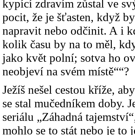
kypící zdravím zůstal ve sv
pocit, že je šťasten, když b
napravit nebo odčinit. A i k
kolik času by na to měl, k
jako květ polní; sotva ho ova
neobjeví na svém místě“
?
Ježíš nešel cestou kříže, ab
se stal mučedníkem doby. Je
seriálu „Záhadná tajemství“
mohlo se to stát nebo je to 