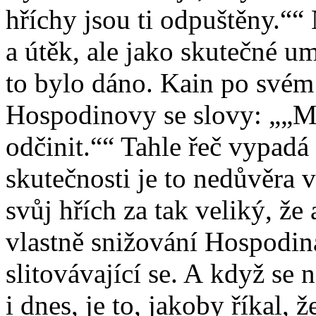
hříchy jsou ti odpuštěny.“
N
a útěk, ale jako skutečné 
to bylo dáno. Kain po svém
Hospodinovy se slovy:
„Mů
odčinit.“
Tahle řeč vypadá 
skutečnosti je to nedůvěra 
svůj hřích za tak veliký, že
vlastně snižování Hospodina
slitovávající se. A když se
i dnes, je to, jakoby říkal, 