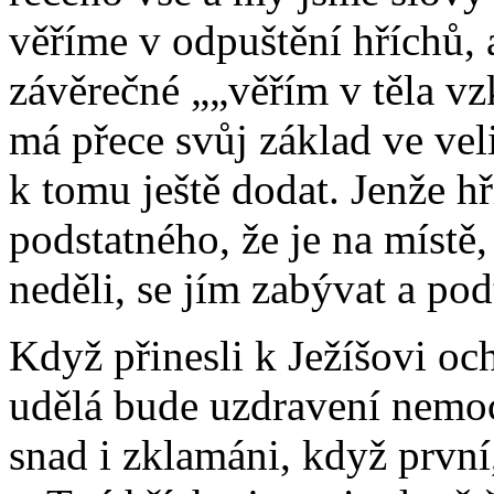
věříme v odpuštění hříchů, 
závěrečné
„věřím v těla vz
má přece svůj základ ve vel
k tomu ještě dodat. Jenže h
podstatného, že je na místě,
neděli, se jím zabývat a po
Když přinesli k Ježíšovi och
udělá bude uzdravení nemoc
snad i zklamáni, když první